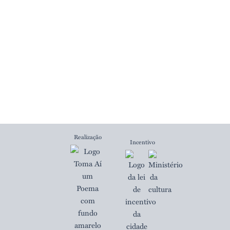
Submeter nova
inscrição
Esqueceu a senha?
Realização
Incentivo