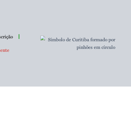
scrição
ente