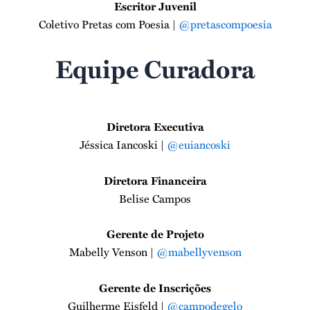
Escritor Juvenil
Coletivo Pretas com Poesia |
@pretascompoesia
Equipe Curadora
Diretora Executiva
Jéssica Iancoski |
@euiancoski
Diretora Financeira
Belise Campos
Gerente de Projeto
Mabelly Venson |
@mabellyvenson
Gerente de Inscrições
Guilherme Eisfeld |
@campodegelo