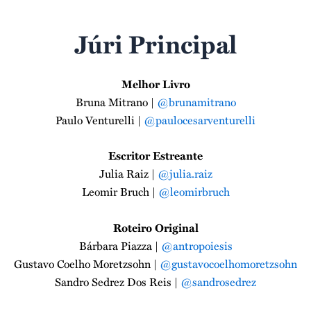
Júri Principal
Melhor Livro
Bruna Mitrano |
@brunamitrano
Paulo Venturelli |
@paulocesarventurelli
Escritor Estreante
Julia Raiz |
@julia.raiz
Leomir Bruch |
@leomirbruch
Roteiro Original
Bárbara Piazza |
@antropoiesis
Gustavo Coelho Moretzsohn |
@gustavocoelhomoretzsohn
Sandro Sedrez Dos Reis |
@sandrosedrez