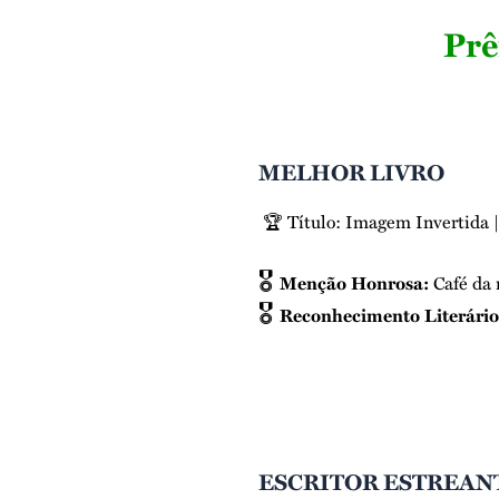
Prê
MELHOR LIVRO
🏆 Título: Imagem Invertida |
🎖️
Menção Honrosa:
C
afé da
🎖️
Reconhecimento Literário
ESCRITOR ESTREAN