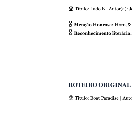
🏆 Título: Lado B | Autor(a):
J
🎖️
Menção Honrosa:
Hórus&
🎖️
Reconhecimento literário:
ROTEIRO ORIGINAL
🏆 Título: Boat Paradise | Aut