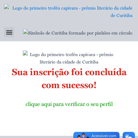
Ir
para
o
conteúdo
Menu
Prêmio Literário 2024
Ficha de Inscrição
Inscrição Simplificada
Sua inscrição foi concluída
com sucesso!
clique aqui para verificar o seu perfil